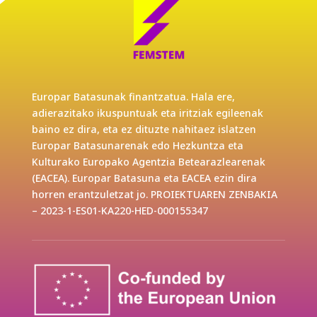
Europar Batasunak finantzatua. Hala ere,
adierazitako ikuspuntuak eta iritziak egileenak
baino ez dira, eta ez dituzte nahitaez islatzen
Europar Batasunarenak edo Hezkuntza eta
Kulturako Europako Agentzia Betearazlearenak
(EACEA). Europar Batasuna eta EACEA ezin dira
horren erantzuletzat jo. PROIEKTUAREN ZENBAKIA
– 2023-1-ES01-KA220-HED-000155347