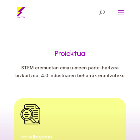
Proiektua
STEM eremuetan emakumeen parte-hartzea
bizkortzea, 4.0 industriaren beharrak erantzuteko
deskribapena