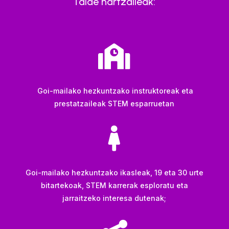
Talde hartzaileak:

Goi-mailako hezkuntzako instruktoreak eta
prestatzaileak STEM esparruetan

Goi-mailako hezkuntzako ikasleak, 19 eta 30 urte
bitartekoak, STEM karrerak esploratu eta
jarraitzeko interesa dutenak;