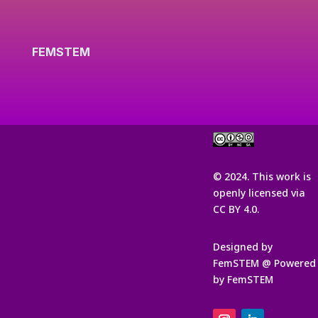
FEMSTEM
© 2024. This work is
openly licensed via
CC BY 4.0.
Designed by
FemSTEM @ Powered
by FemSTEM