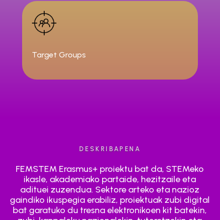
Target Groups
DESKRIBAPENA
FEMSTEM Erasmus+ proiektu bat da, STEMeko
ikasle, akademiako partaide, hezitzaile eta
adituei zuzendua. Sektore arteko eta nazioz
gaindiko ikuspegia erabiliz, proiektuak zubi digital
bat garatuko du tresna elektronikoen kit batekin,