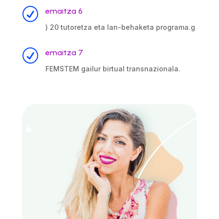
R
emaitza 6
) 20 tutoretza eta lan-behaketa programa.g
R
emaitza 7
FEMSTEM gailur birtual transnazionala.