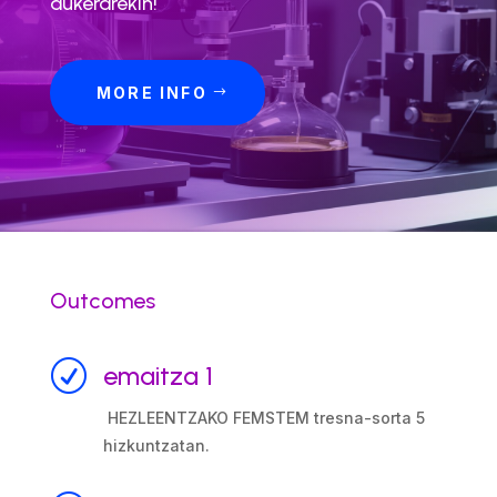
aukerarekin!
MORE INFO
Outcomes
R
emaitza 1
HEZLEENTZAKO FEMSTEM tresna-sorta 5
hizkuntzatan.