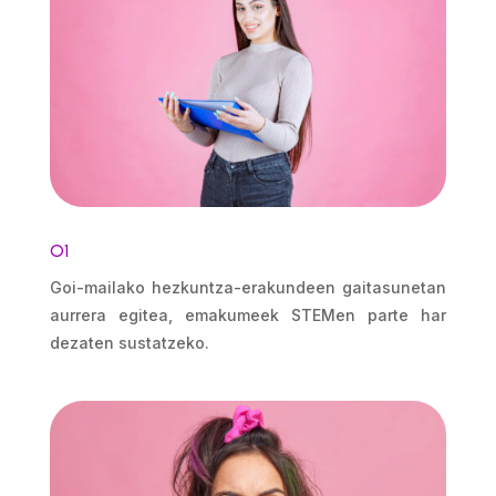
O1
Goi-mailako hezkuntza-erakundeen gaitasunetan
aurrera egitea, emakumeek STEMen parte har
dezaten sustatzeko.