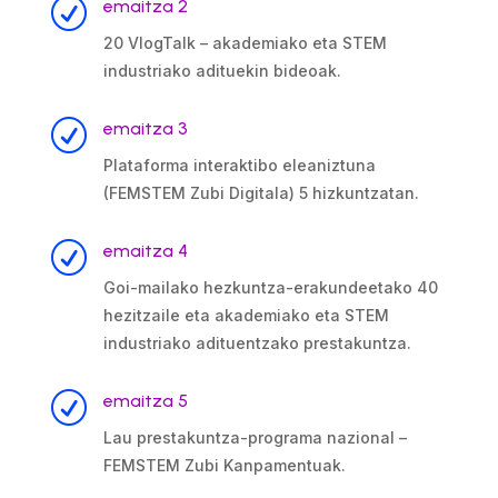
R
emaitza 2
20 VlogTalk – akademiako eta STEM
industriako adituekin bideoak.
R
emaitza 3
Plataforma interaktibo eleaniztuna
(FEMSTEM Zubi Digitala) 5 hizkuntzatan.
R
emaitza 4
Goi-mailako hezkuntza-erakundeetako 40
hezitzaile eta akademiako eta STEM
industriako adituentzako prestakuntza.
R
emaitza 5
Lau prestakuntza-programa nazional –
FEMSTEM Zubi Kanpamentuak.