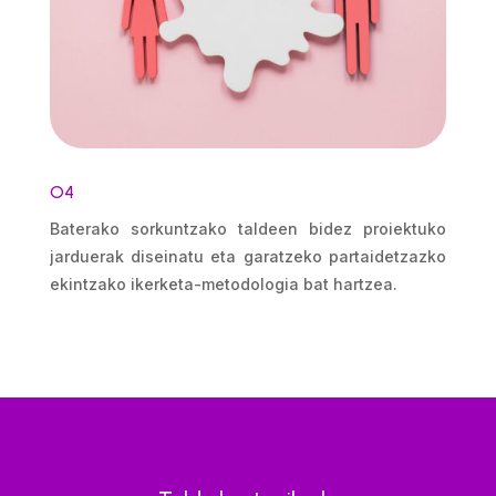
O4
Baterako sorkuntzako taldeen bidez proiektuko
jarduerak diseinatu eta garatzeko partaidetzazko
ekintzako ikerketa-metodologia bat hartzea.