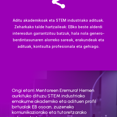

Aditu akademikoak eta STEM industriako adituak.
Zeharkako talde hartzaileak: EBko beste alderdi
interesdun garrantzitsu batzuk, hala nola genero-
berdintasunaren alorreko sareak, erakundeak eta
adituak, kontsulta profesionala eta gehiago.
Ongi etorri Mentoreen Eremura! Hemen
aurkituko dituzu STEM industriako
emakume akademiko eta adituen profil
birtualak EB osoan, zuzeneko
komunikaziorako eta tutoretzarako