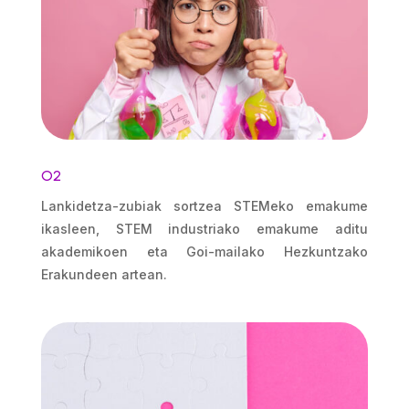
O2
Lankidetza-zubiak sortzea STEMeko emakume
ikasleen, STEM industriako emakume aditu
akademikoen eta Goi-mailako Hezkuntzako
Erakundeen artean.