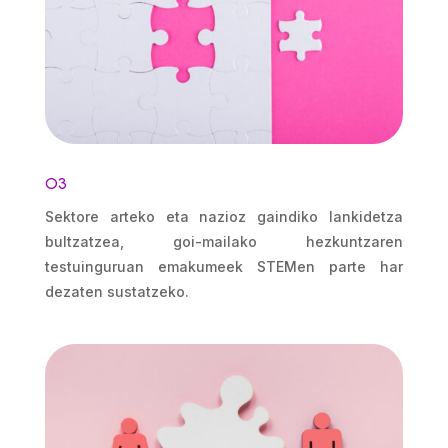
O3
Sektore arteko eta nazioz gaindiko lankidetza
bultzatzea, goi-mailako hezkuntzaren
testuinguruan emakumeek STEMen parte har
dezaten sustatzeko.