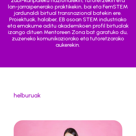
zubi-kanpaleku nazionalekin, tutoretzekin eta
lan-jarraipenerako praktikekin, bai eta FemSTEM
jardunaldi birtual transnazional batekin ere.
Proiektuak, halaber, EB osoan STEM industriako
eta emakume aditu akademikoen profil birtualak
izango dituen Mentoreen Zona bat garatuko du,
zuzeneko komunikaziorako eta tutoretzarako
aukerekin.
helburuak