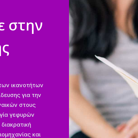
ε στην
ης
 των ικανοτήτων
δευσης για την
ναικών στους
ργία γεφυρών
 διακρατική
ιομηχανίας και