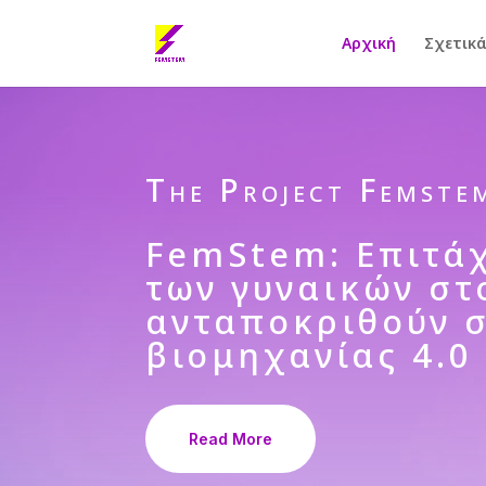
Αρχική
Σχετικά
The Project Femste
FemStem: Επιτά
των γυναικών στ
ανταποκριθούν σ
βιομηχανίας 4.0
Read More