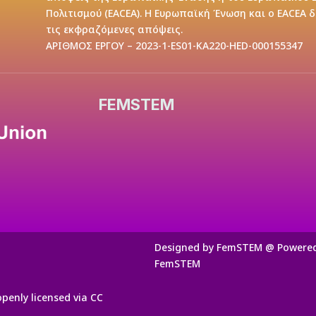
Πολιτισμού (EACEA). Η Ευρωπαϊκή Ένωση και ο EACEA 
τις εκφραζόμενες απόψεις.
ΑΡΙΘΜΟΣ ΕΡΓΟΥ – 2023-1-ES01-KA220-HED-000155347
FEMSTEM
Designed by FemSTEM @ Powere
FemSTEM
openly licensed via CC